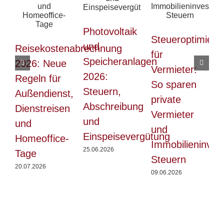
Photovoltaik
Steueroptimieru
und
Reisekostenabrechnung
S
für
Speicheranlagen
2026: Neue
2
Vermieter:
2026:
Regeln für
A
So sparen
Steuern,
Außendienst,
u
private
Abschreibung
Dienstreisen
F
Vermieter
und
und
e
und
Einspeisevergütung
Homeoffice-
u
Immobilieninves
25.06.2026
Tage
Steuern
20.07.2026
2
09.06.2026