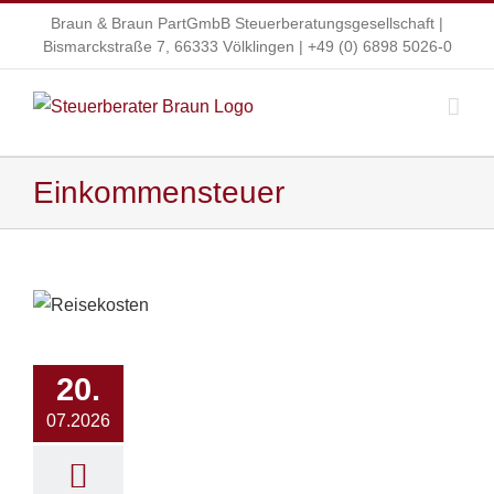
Zum
Braun & Braun PartGmbB Steuerberatungsgesellschaft |
Inhalt
Bismarckstraße 7, 66333 Völklingen |
+49 (0) 6898 5026-0
springen
Einkommensteuer
20.
07.2026