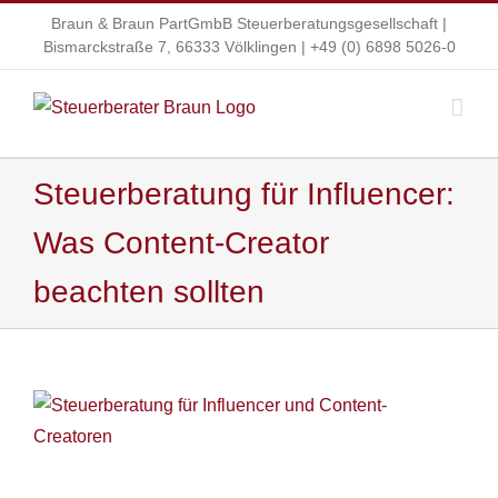
Zum
Braun & Braun PartGmbB Steuerberatungsgesellschaft |
Inhalt
Bismarckstraße 7, 66333 Völklingen |
+49 (0) 6898 5026-0
springen
Steuerberatung für Influencer:
Was Content-Creator
beachten sollten
Zeige
grösseres
Bild