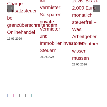
für
2026: Bis zu
M
Charge:
Vermieter:
2.000 Euro
Umsatzsteuer
So sparen
monatlich
bei
private
steuerfrei –
B
grenzüberschreitendem
Vermieter
Was
Onlinehandel
und
Arbeitgeber
C
16.06.2026
Immobilieninvestoren
und Rentner
w
Steuern
wissen
09.06.2026
müssen
1
22.05.2026