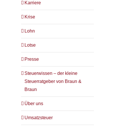
Karriere
Krise
Lohn
Lotse
Presse
Steuerwissen – der kleine
Steuerratgeber von Braun &
Braun
Über uns
Umsatzsteuer