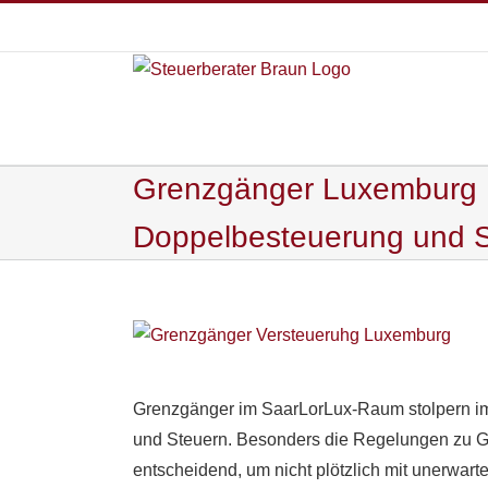
Zum
Inhalt
springen
Grenzgänger Luxemburg H
Doppelbesteuerung und S
Zeige
grösseres
Bild
Grenzgänger im SaarLorLux-Raum stolpern i
und Steuern. Besonders die Regelungen zu
entscheidend, um nicht plötzlich mit unerwar