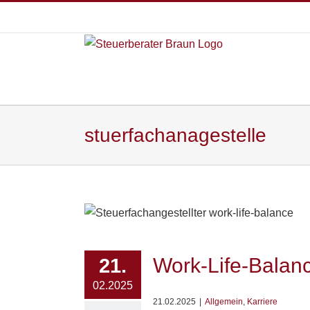
Zum
Inhalt
springen
stuerfachanagestelle
Work-Life-Balanc
21.
02.2025
21.02.2025
|
Allgemein
,
Karriere