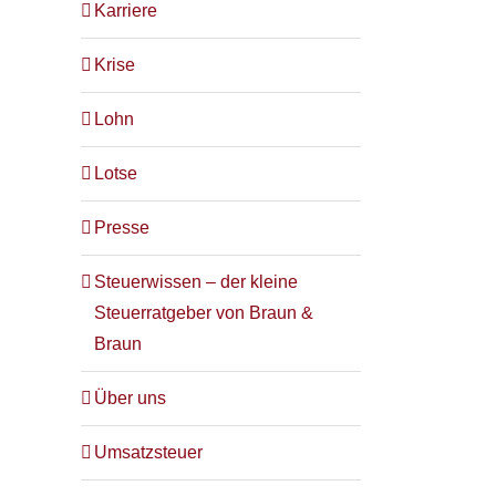
Karriere
Krise
Lohn
Lotse
Presse
Steuerwissen – der kleine
Steuerratgeber von Braun &
Braun
Über uns
Umsatzsteuer