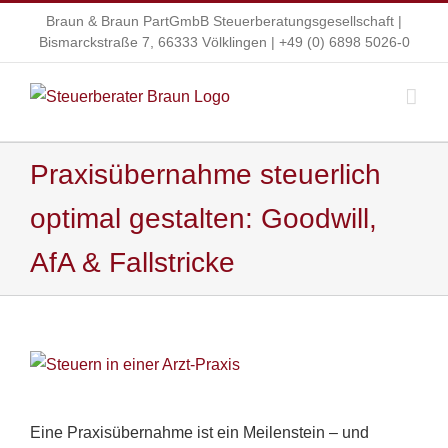
Zum
Braun & Braun PartGmbB Steuerberatungsgesellschaft |
Inhalt
Bismarckstraße 7, 66333 Völklingen |
+49 (0) 6898 5026-0
springen
Praxisübernahme steuerlich
optimal gestalten: Goodwill,
AfA & Fallstricke
Zeige
grösseres
Bild
Eine Praxisübernahme ist ein Meilenstein – und