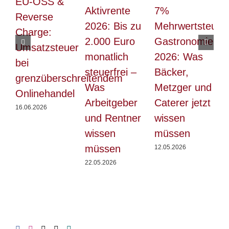
EU-OSS &
E
Aktivrente
7%
Reverse
F
2026: Bis zu
Mehrwertsteuer
Charge:
2.000 Euro
Gastronomie
Umsatzsteuer
2
monatlich
2026: Was
bei
steuerfrei –
Bäcker,
grenzüberschreitendem
Was
Metzger und
Onlinehandel
V
Arbeitgeber
Caterer jetzt
16.06.2026
1
und Rentner
wissen
wissen
müssen
müssen
12.05.2026
22.05.2026