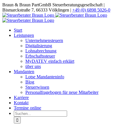
Zum
Braun & Braun PartGmbB Steuerberatungsgesellschaft |
Inhalt
Bismarckstraße 7, 66333 Völklingen |
+49 (0) 6898 5026-0
springen
Start
Leistungen
Unternehmensteuern
Digitalisierung
Lohnabrechnung
Erbschaftssteuer
MyDATEV einfach erklärt
über uns
Mandanten
Lotse Mandanteninfo
Blog
Steuerwissen
Personalfragebogen für neue Mitarbeiter
Karriere
Kontakt
Termine online
Suche
nach: