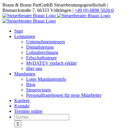
Zum
Braun & Braun PartGmbB Steuerberatungsgesellschaft |
Inhalt
Bismarckstraße 7, 66333 Völklingen |
+49 (0) 6898 5026-0
springen
Start
Leistungen
Unternehmensteuern
Digitalisierung
Lohnabrechnung
Erbschaftssteuer
MyDATEV einfach erklärt
über uns
Mandanten
Lotse Mandanteninfo
Blog
Steuerwissen
Personalfragebogen für neue Mitarbeiter
Karriere
Kontakt
Termine online
Suche
nach: