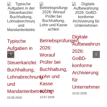
Digitale
Betriebsprüfungen
Typische
P
Aufbewahrung
2026:
Aufgaben in
2
2026:
Worauf
der
GoBD-
Prüfer bei
Steuerkanzlei:
konforme
Buchhaltung,
Buchhaltung,
u
Archivierung
Lohn und
Lohnabrechnung
für
Kasse
und
Unternehmen
achten
Mandantenbetreuung
w
10.02.2026
13.07.2026
03.08.2026
2